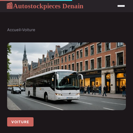
Autostockpieces Denain
📰
Accueil
›
Voiture
VOITURE