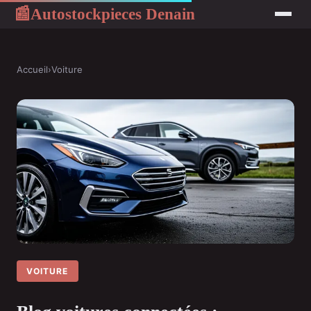
Autostockpieces Denain
📰
Accueil
›
Voiture
VOITURE