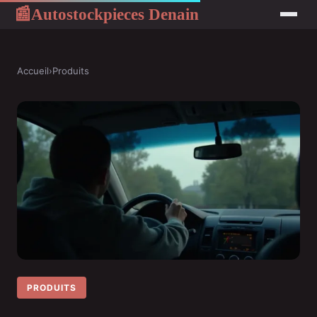
Autostockpieces Denain
📰
Accueil
›
Produits
PRODUITS