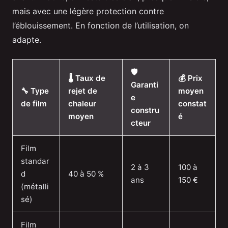
mais avec une légère protection contre
l’éblouissement. En fonction de l’utilisation, on
adapte.
🛡️
🌡️ Taux de
💰 Prix
Garanti
🔧 Type
rejet de
moyen
e
de film
chaleur
constat
constru
moyen
é
cteur
Film
standar
2 à 3
100 à
d
40 à 50 %
ans
150 €
(métalli
sé)
Film