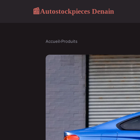
Autostockpieces Denain
📰
Accueil
›
Produits